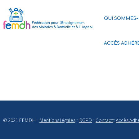
QUI SOMMES-
ACCÈS ADHÉR
© 2021 FEMDH ::
Mentions légales
::
RGPD
::
Contact
::
Accès Adh