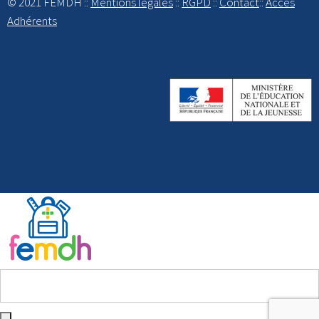
© 2021 FEMDH ::
Mentions légales
::
RGPD
::
Contact
::
Accès
Adhérents